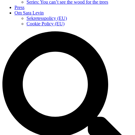
Series: You can’t see the wood for the trees
Press
Om Sara Levin
Sekretesspolicy (EU)
Cookie Policy (EU)