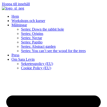
Hoppa till innehåll
Hem
Workshops och kurser
Målningar
Series: Down the rabbit hole
Series: Origins
Series: Nectar
Series: Papilio
Series: Abstract garden
Series: You can’t see the wood for the trees
Press
Om Sara Levin
Sekretesspolicy (EU)
Cookie Policy (EU)