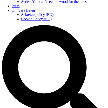
Series: You can’t see the wood for the trees
Press
Om Sara Levin
Sekretesspolicy (EU)
Cookie Policy (EU)