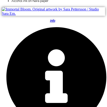
Alcohol ink on Nara paper
Info