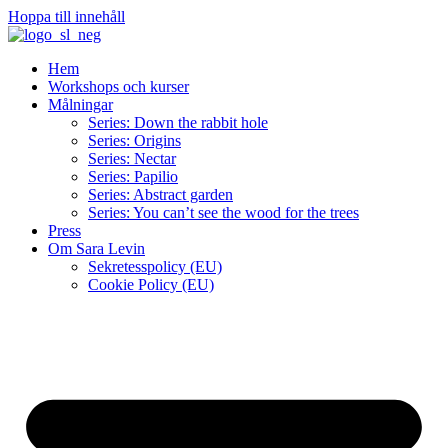
Hoppa till innehåll
Hem
Workshops och kurser
Målningar
Series: Down the rabbit hole
Series: Origins
Series: Nectar
Series: Papilio
Series: Abstract garden
Series: You can’t see the wood for the trees
Press
Om Sara Levin
Sekretesspolicy (EU)
Cookie Policy (EU)