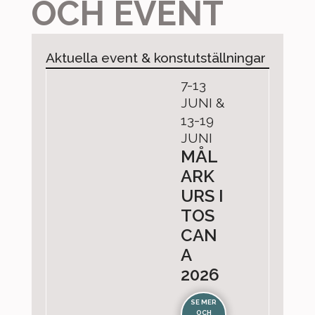
OCH EVENT
Aktuella event & konstutställningar
7-13
JUNI &
13-19
JUNI
MÅL
ARK
URS I
TOS
CAN
A
2026
SE MER
OCH