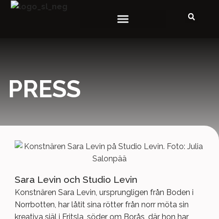
WORKSHOPS OCH KURSER
PRESS
Sara Levin och Studio Levin
Konstnären Sara Levin, ursprungligen från Boden i
Norrbotten, har låtit sina rötter från norr möta sin
kreativa själ i Fritsla, söder om Borås, där hon har