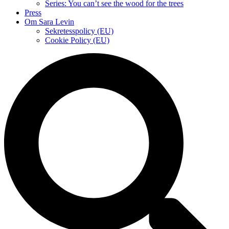
Series: You can’t see the wood for the trees
Press
Om Sara Levin
Sekretesspolicy (EU)
Cookie Policy (EU)