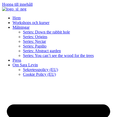
Hoppa till innehåll
Hem
Workshops och kurser
Målningar
Series: Down the rabbit hole
Series: Origins
Series: Nectar
Series: Papilio
Series: Abstract garden
Series: You can’t see the wood for the trees
Press
Om Sara Levin
Sekretesspolicy (EU)
Cookie Policy (EU)