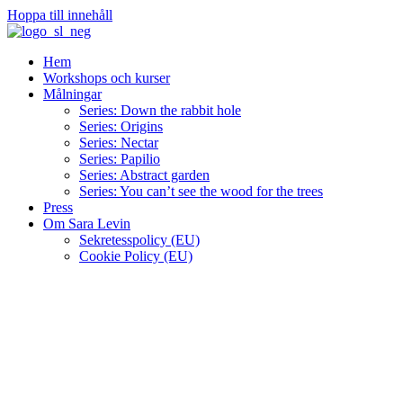
Hoppa till innehåll
Hem
Workshops och kurser
Målningar
Series: Down the rabbit hole
Series: Origins
Series: Nectar
Series: Papilio
Series: Abstract garden
Series: You can’t see the wood for the trees
Press
Om Sara Levin
Sekretesspolicy (EU)
Cookie Policy (EU)