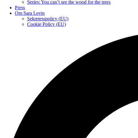
Series: You can’t see the wood for the trees
Press
Om Sara Levin
Sekretesspolicy (EU)
Cookie Policy (EU)