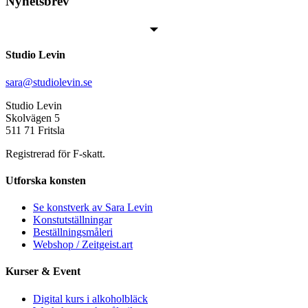
Nyhetsbrev
Studio Levin
sara@studiolevin.se
Studio Levin
Skolvägen 5
511 71 Fritsla
Registrerad för F-skatt.
Utforska konsten
Se konstverk av Sara Levin
Konstutställningar
Beställningsmåleri
Webshop / Zeitgeist.art
Kurser & Event
Digital kurs i alkoholbläck