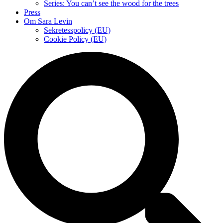
Series: You can’t see the wood for the trees
Press
Om Sara Levin
Sekretesspolicy (EU)
Cookie Policy (EU)