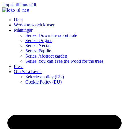
Hoppa till innehåll
Hem
Workshops och kurser
Målningar
Series: Down the rabbit hole
Series: Origins
Series: Nectar
Series: Papilio
Series: Abstract garden
Series: You can’t see the wood for the trees
Press
Om Sara Levin
Sekretesspolicy (EU)
Cookie Policy (EU)