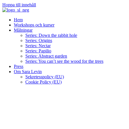
Hoppa till innehåll
Hem
Workshops och kurser
Målningar
Series: Down the rabbit hole
Series: Origins
Series: Nectar
Series: Papilio
Series: Abstract garden
Series: You can’t see the wood for the trees
Press
Om Sara Levin
Sekretesspolicy (EU)
Cookie Policy (EU)