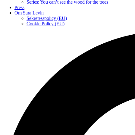
Series: You can’t see the wood for the trees
Press
Om Sara Levin
Sekretesspolicy (EU)
Cookie Policy (EU)