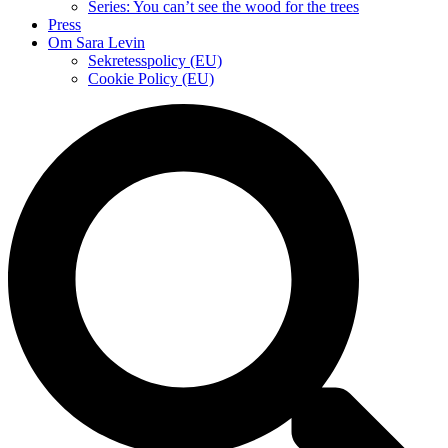
Series: You can’t see the wood for the trees
Press
Om Sara Levin
Sekretesspolicy (EU)
Cookie Policy (EU)