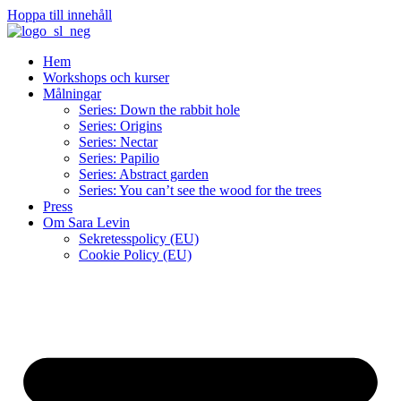
Hoppa till innehåll
Hem
Workshops och kurser
Målningar
Series: Down the rabbit hole
Series: Origins
Series: Nectar
Series: Papilio
Series: Abstract garden
Series: You can’t see the wood for the trees
Press
Om Sara Levin
Sekretesspolicy (EU)
Cookie Policy (EU)