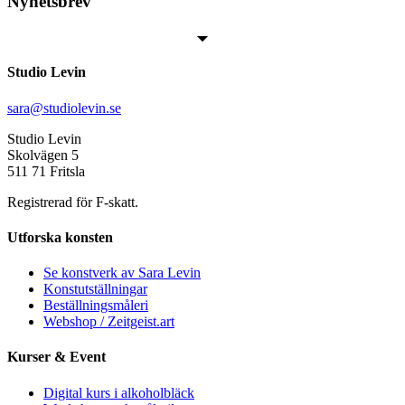
Nyhetsbrev
Studio Levin
sara@studiolevin.se
Studio Levin
Skolvägen 5
511 71 Fritsla
Registrerad för F-skatt.
Utforska konsten
Se konstverk av Sara Levin
Konstutställningar
Beställningsmåleri
Webshop / Zeitgeist.art
Kurser & Event
Digital kurs i alkoholbläck