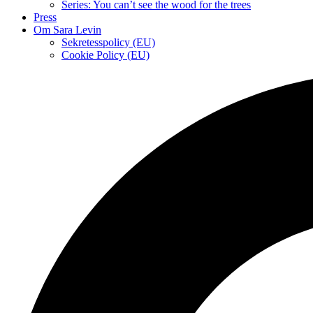
Series: You can’t see the wood for the trees
Press
Om Sara Levin
Sekretesspolicy (EU)
Cookie Policy (EU)