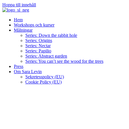
Hoppa till innehåll
Hem
Workshops och kurser
Målningar
Series: Down the rabbit hole
Series: Origins
Series: Nectar
Series: Papilio
Series: Abstract garden
Series: You can’t see the wood for the trees
Press
Om Sara Levin
Sekretesspolicy (EU)
Cookie Policy (EU)