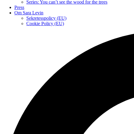
Series: You can’t see the wood for the trees
Press
Om Sara Levin
Sekretesspolicy (EU)
Cookie Policy (EU)