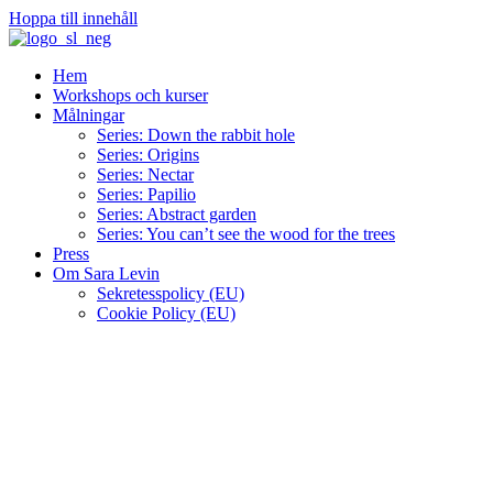
Hoppa till innehåll
Hem
Workshops och kurser
Målningar
Series: Down the rabbit hole
Series: Origins
Series: Nectar
Series: Papilio
Series: Abstract garden
Series: You can’t see the wood for the trees
Press
Om Sara Levin
Sekretesspolicy (EU)
Cookie Policy (EU)