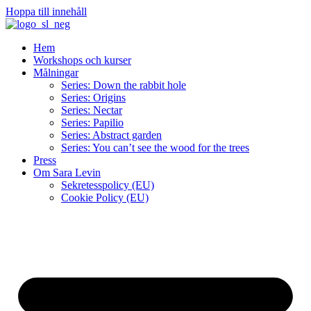
Hoppa till innehåll
Hem
Workshops och kurser
Målningar
Series: Down the rabbit hole
Series: Origins
Series: Nectar
Series: Papilio
Series: Abstract garden
Series: You can’t see the wood for the trees
Press
Om Sara Levin
Sekretesspolicy (EU)
Cookie Policy (EU)