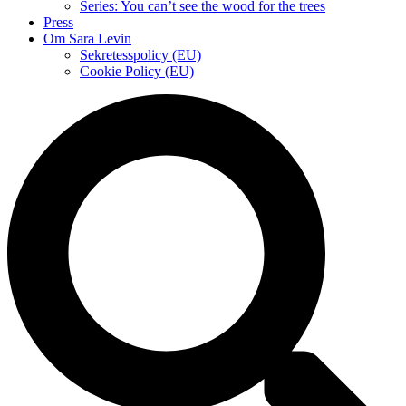
Series: You can’t see the wood for the trees
Press
Om Sara Levin
Sekretesspolicy (EU)
Cookie Policy (EU)