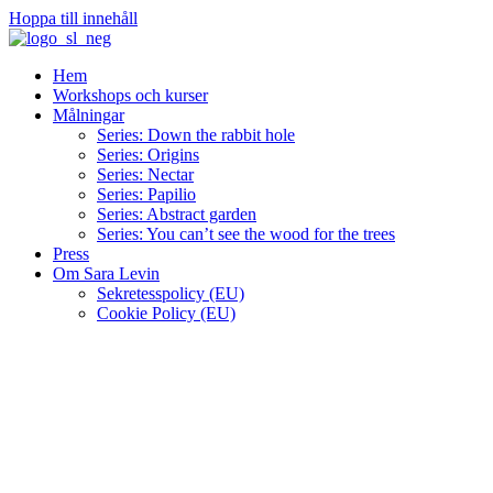
Hoppa till innehåll
Hem
Workshops och kurser
Målningar
Series: Down the rabbit hole
Series: Origins
Series: Nectar
Series: Papilio
Series: Abstract garden
Series: You can’t see the wood for the trees
Press
Om Sara Levin
Sekretesspolicy (EU)
Cookie Policy (EU)