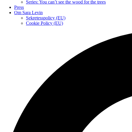
Series: You can’t see the wood for the trees
Press
Om Sara Levin
Sekretesspolicy (EU)
Cookie Policy (EU)