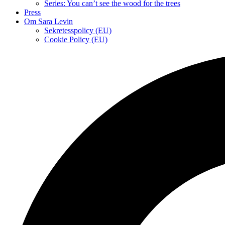
Series: You can’t see the wood for the trees
Press
Om Sara Levin
Sekretesspolicy (EU)
Cookie Policy (EU)