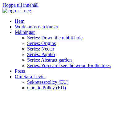
Hoppa till innehåll
Hem
Workshops och kurser
Målningar
Series: Down the rabbit hole
Series: Origins
Series: Nectar
Series: Papilio
Series: Abstract garden
Series: You can’t see the wood for the trees
Press
Om Sara Levin
Sekretesspolicy (EU)
Cookie Policy (EU)