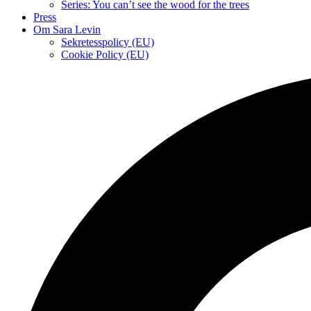
Series: You can’t see the wood for the trees
Press
Om Sara Levin
Sekretesspolicy (EU)
Cookie Policy (EU)