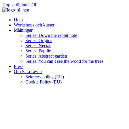
Hoppa till innehåll
Hem
Workshops och kurser
Målningar
Series: Down the rabbit hole
Series: Origins
Series: Nectar
Series: Papilio
Series: Abstract garden
Series: You can’t see the wood for the trees
Press
Om Sara Levin
Sekretesspolicy (EU)
Cookie Policy (EU)