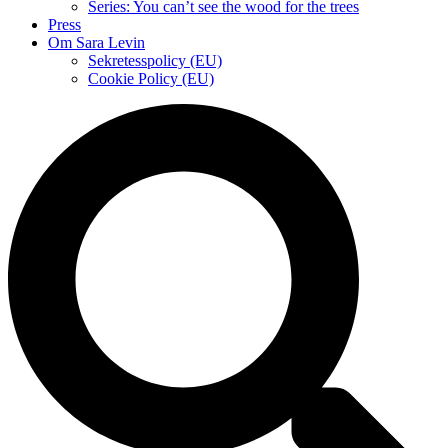
Series: You can’t see the wood for the trees
Press
Om Sara Levin
Sekretesspolicy (EU)
Cookie Policy (EU)