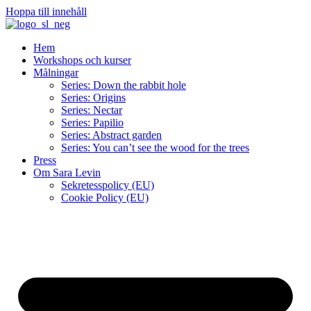
Hoppa till innehåll
Hem
Workshops och kurser
Målningar
Series: Down the rabbit hole
Series: Origins
Series: Nectar
Series: Papilio
Series: Abstract garden
Series: You can’t see the wood for the trees
Press
Om Sara Levin
Sekretesspolicy (EU)
Cookie Policy (EU)