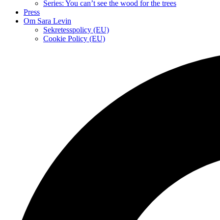
Series: You can’t see the wood for the trees
Press
Om Sara Levin
Sekretesspolicy (EU)
Cookie Policy (EU)