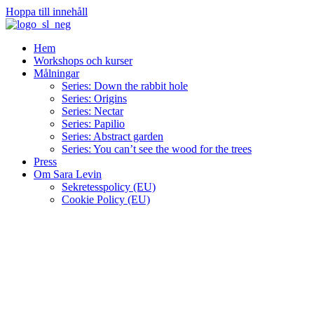
Hoppa till innehåll
Hem
Workshops och kurser
Målningar
Series: Down the rabbit hole
Series: Origins
Series: Nectar
Series: Papilio
Series: Abstract garden
Series: You can’t see the wood for the trees
Press
Om Sara Levin
Sekretesspolicy (EU)
Cookie Policy (EU)