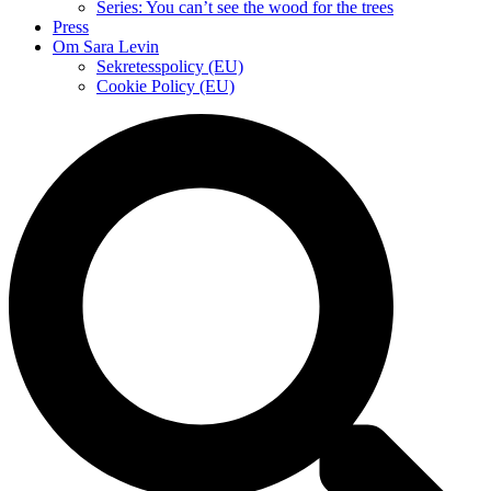
Series: You can’t see the wood for the trees
Press
Om Sara Levin
Sekretesspolicy (EU)
Cookie Policy (EU)