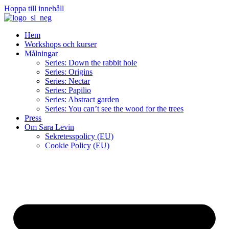
Hoppa till innehåll
Hem
Workshops och kurser
Målningar
Series: Down the rabbit hole
Series: Origins
Series: Nectar
Series: Papilio
Series: Abstract garden
Series: You can’t see the wood for the trees
Press
Om Sara Levin
Sekretesspolicy (EU)
Cookie Policy (EU)