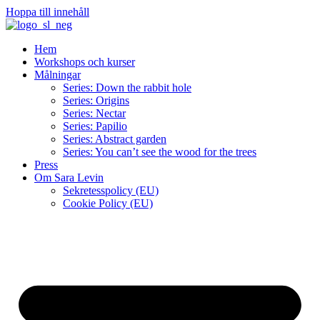
Hoppa till innehåll
Hem
Workshops och kurser
Målningar
Series: Down the rabbit hole
Series: Origins
Series: Nectar
Series: Papilio
Series: Abstract garden
Series: You can’t see the wood for the trees
Press
Om Sara Levin
Sekretesspolicy (EU)
Cookie Policy (EU)