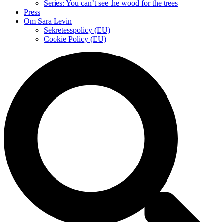
Series: You can’t see the wood for the trees
Press
Om Sara Levin
Sekretesspolicy (EU)
Cookie Policy (EU)