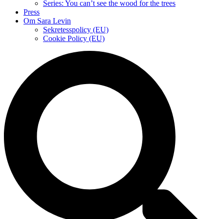
Series: You can’t see the wood for the trees
Press
Om Sara Levin
Sekretesspolicy (EU)
Cookie Policy (EU)