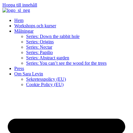
Hoppa till innehåll
Hem
Workshops och kurser
Målningar
Series: Down the rabbit hole
Series: Origins
Series: Nectar
Series: Papilio
Series: Abstract garden
Series: You can’t see the wood for the trees
Press
Om Sara Levin
Sekretesspolicy (EU)
Cookie Policy (EU)