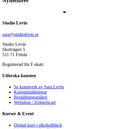
Nyhetsbrev
Studio Levin
sara@studiolevin.se
Studio Levin
Skolvägen 5
511 71 Fritsla
Registrerad för F-skatt.
Utforska konsten
Se konstverk av Sara Levin
Konstutställningar
Beställningsmåleri
Webshop / Zeitgeist.art
Kurser & Event
Digital kurs i alkoholbläck