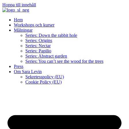
Hoppa till innehåll
Hem
Workshops och kurser
Målningar
Series: Down the rabbit hole
Series: Origins
Series: Nectar
Series: Papilio
Series: Abstract garden
Series: You can’t see the wood for the trees
Press
Om Sara Levin
Sekretesspolicy (EU)
Cookie Policy (EU)