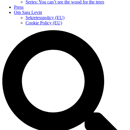
Series: You can’t see the wood for the trees
Press
Om Sara Levin
Sekretesspolicy (EU)
Cookie Policy (EU)