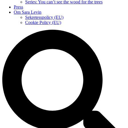
Series: You can’t see the wood for the trees
Press
Om Sara Levin
Sekretesspolicy (EU)
Cookie Policy (EU)