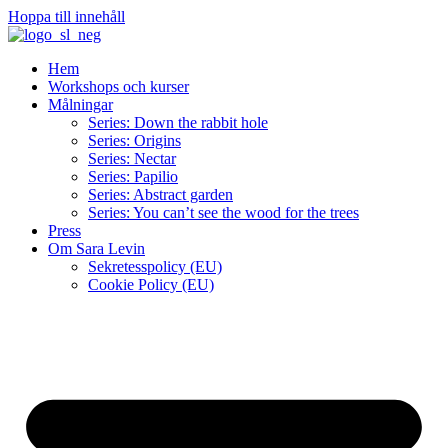
Hoppa till innehåll
Hem
Workshops och kurser
Målningar
Series: Down the rabbit hole
Series: Origins
Series: Nectar
Series: Papilio
Series: Abstract garden
Series: You can’t see the wood for the trees
Press
Om Sara Levin
Sekretesspolicy (EU)
Cookie Policy (EU)