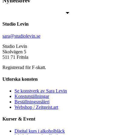
Nyhetsbrev
Studio Levin
sara@studiolevin.se
Studio Levin
Skolvägen 5
511 71 Fritsla
Registrerad för F-skatt.
Utforska konsten
Se konstverk av Sara Levin
Konstutställningar
Beställningsmåleri
Webshop / Zeitgeist.art
Kurser & Event
Digital kurs i alkoholbläck