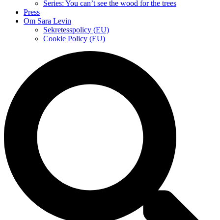
Series: You can’t see the wood for the trees
Press
Om Sara Levin
Sekretesspolicy (EU)
Cookie Policy (EU)