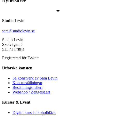
Nyhetsbrev
Studio Levin
sara@studiolevin.se
Studio Levin
Skolvägen 5
511 71 Fritsla
Registrerad för F-skatt.
Utforska konsten
Se konstverk av Sara Levin
Konstutställningar
Beställningsmåleri
Webshop / Zeitgeist.art
Kurser & Event
Digital kurs i alkoholbläck