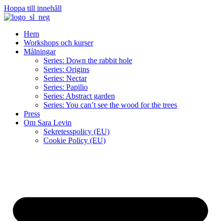
Hoppa till innehåll
Hem
Workshops och kurser
Målningar
Series: Down the rabbit hole
Series: Origins
Series: Nectar
Series: Papilio
Series: Abstract garden
Series: You can’t see the wood for the trees
Press
Om Sara Levin
Sekretesspolicy (EU)
Cookie Policy (EU)