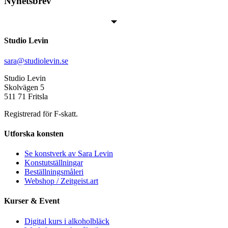
Nyhetsbrev
Studio Levin
sara@studiolevin.se
Studio Levin
Skolvägen 5
511 71 Fritsla
Registrerad för F-skatt.
Utforska konsten
Se konstverk av Sara Levin
Konstutställningar
Beställningsmåleri
Webshop / Zeitgeist.art
Kurser & Event
Digital kurs i alkoholbläck