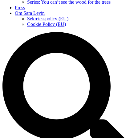
Series: You can’t see the wood for the trees
Press
Om Sara Levin
Sekretesspolicy (EU)
Cookie Policy (EU)