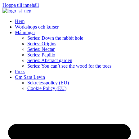
Hoppa till innehåll
Hem
Workshops och kurser
Målningar
Series: Down the rabbit hole
Series: Origins
Series: Nectar
Series: Papilio
Series: Abstract garden
Series: You can’t see the wood for the trees
Press
Om Sara Levin
Sekretesspolicy (EU)
Cookie Policy (EU)