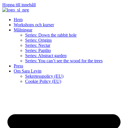
Hoppa till innehåll
Hem
Workshops och kurser
Målningar
Series: Down the rabbit hole
Series: Origins
Series: Nectar
Series: Papilio
Series: Abstract garden
Series: You can’t see the wood for the trees
Press
Om Sara Levin
Sekretesspolicy (EU)
Cookie Policy (EU)