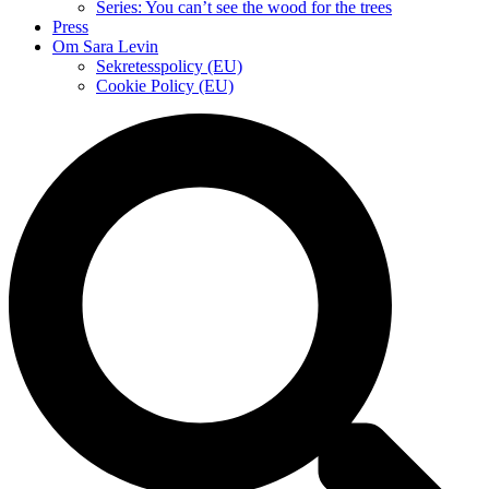
Series: You can’t see the wood for the trees
Press
Om Sara Levin
Sekretesspolicy (EU)
Cookie Policy (EU)