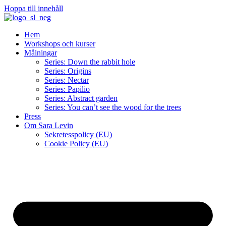
Hoppa till innehåll
Hem
Workshops och kurser
Målningar
Series: Down the rabbit hole
Series: Origins
Series: Nectar
Series: Papilio
Series: Abstract garden
Series: You can’t see the wood for the trees
Press
Om Sara Levin
Sekretesspolicy (EU)
Cookie Policy (EU)