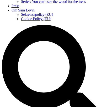
Series: You can’t see the wood for the trees
Press
Om Sara Levin
Sekretesspolicy (EU)
Cookie Policy (EU)